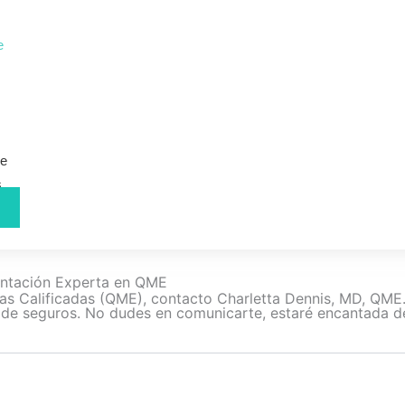
e
de
s
entación Experta en QME
as Calificadas (QME), contacto Charletta Dennis, MD, QME. 
 de seguros. No dudes en comunicarte, estaré encantada d