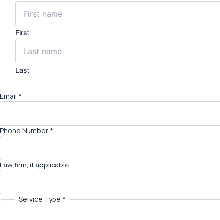
First
Last
T
Email
*
y
p
e
Phone Number
*
N
u
m
b
Law firm, if applicable
e
r
i
Service Type
*
f