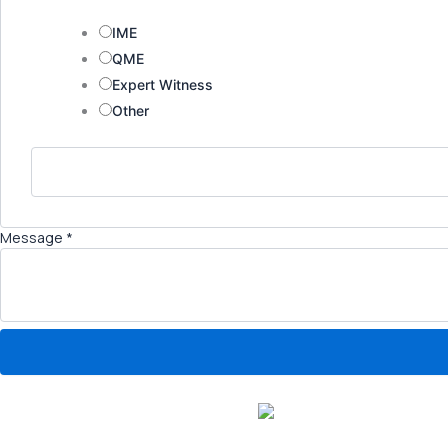
IME
QME
Expert Witness
Other
Message
*